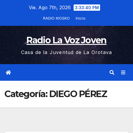
Saltar
Vie. Ago 7th, 2026
3:33:41 PM
al
RADIO KIOSKO
Inicio
contenido
Radio La Voz Joven
Casa de la Juventud de La Orotava
Categoría:
DIEGO PÉREZ