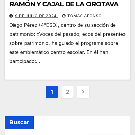
RAMÓN Y CAJAL DE LA OROTAVA
9 DE JULIO DE 2024
TOMÁS AFONSO
Diego Pérez (4°ESO), dentro de su sección de
patrimonio: «Voces del pasado, ecos del presente»
sobre patrimonio, ha guiado el programa sobre
este emblemático centro escolar. En él han
participado:…
Paginación
1
2
de
entradas
Buscar