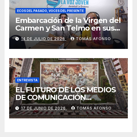
ECOS DEL PASADO, VOCES DEL PRESENTE
Embarcación de la Virgen del
Carmen y San Telmo en sus
falúas 2026
14 DE JULIO DE 2026
TOMÁS AFONSO
ENTREVISTA
EL FUTURO DE LOS MEDIOS
DE COMUNICACIÓN
PRESENTES EN LAS
17 DE JUNIO DE 2026
TOMÁS AFONSO
ALFOMBRAS DE LA OCTAVA
DEL CORPUS CHRISTI 2026
DE LA OROTAVA.