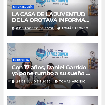
SIN CATEGORÍA
LA CASA DE LA JUVENTUD
DE LA OROTAVA INFORMA
AGOSTO 2026
6 DE AGOSTO DE 2026
TOMÁS AFONSO
ENTREVISTA
Con 17 años, Daniel Garrido
ya pone rumbo a su sueño de
ser piloto.
24 DE JULIO DE 2026
TOMÁS AFONSO