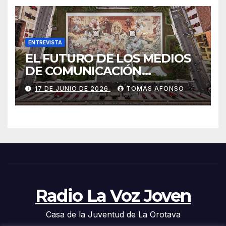
ENTREVISTA
EL FUTURO DE LOS MEDIOS
DE COMUNICACIÓN
PRESENTES EN LAS
17 DE JUNIO DE 2026
TOMÁS AFONSO
ALFOMBRAS DE LA OCTAVA
DEL CORPUS CHRISTI 2026
DE LA OROTAVA.
Radio La Voz Joven
Casa de la Juventud de La Orotava