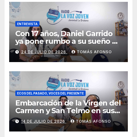
ENTREVISTA
Con 17 años, Daniel Garrido
ya pone rumbo a su sueño de
ser piloto.
24 DE JULIO DE 2026
TOMÁS AFONSO
ECOS DEL PASADO, VOCES DEL PRESENTE
Embarcación de la Virgen del
Carmen y San Telmo en sus
falúas 2026
14 DE JULIO DE 2026
TOMÁS AFONSO