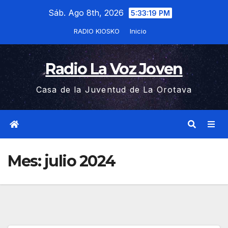
Saltar
Sáb. Ago 8th, 2026
5:33:20 PM
al
RADIO KIOSKO
Inicio
contenido
Radio La Voz Joven
Casa de la Juventud de La Orotava
Mes:
julio 2024