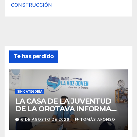
CONSTRUCCIÓN
Te has perdido
SIN CATEGORÍA
LA CASA DE LA JUVENTUD
DE LA OROTAVA INFORMA
AGOSTO 2026
6 DE AGOSTO DE 2026
TOMÁS AFONSO