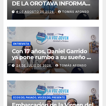
DE LA OROTAVA INFORMA
AGOSTO 2026
6 DE AGOSTO DE 2026
TOMÁS AFONSO
ENTREVISTA
Con 17 años, Daniel Garrido
ya pone rumbo a su sueño de
ser piloto.
24 DE JULIO DE 2026
TOMÁS AFONSO
ECOS DEL PASADO, VOCES DEL PRESENTE
Embarcación de la Virgen del