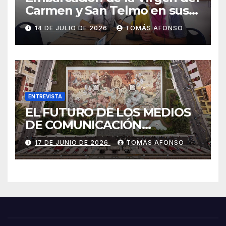
Carmen y San Telmo en sus
falúas 2026
14 DE JULIO DE 2026
TOMÁS AFONSO
ENTREVISTA
EL FUTURO DE LOS MEDIOS
DE COMUNICACIÓN
PRESENTES EN LAS
17 DE JUNIO DE 2026
TOMÁS AFONSO
ALFOMBRAS DE LA OCTAVA
DEL CORPUS CHRISTI 2026
DE LA OROTAVA.