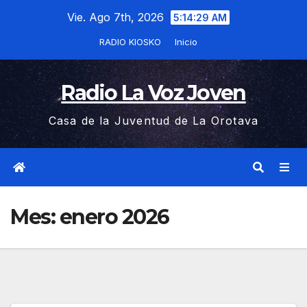
Saltar
Vie. Ago 7th, 2026
5:14:29 AM
al
RADIO KIOSKO
Inicio
contenido
Radio La Voz Joven
Casa de la Juventud de La Orotava
Mes:
enero 2026