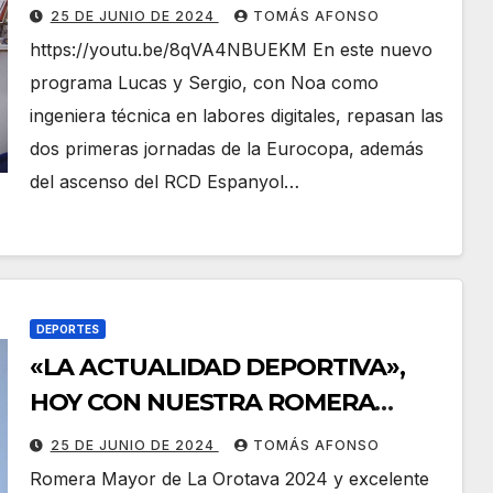
FÚTBOL 2024 Y LAS ÚLTIMAS
25 DE JUNIO DE 2024
TOMÁS AFONSO
NOTICIAS DE LA LIGA.
https://youtu.be/8qVA4NBUEKM En este nuevo
programa Lucas y Sergio, con Noa como
ingeniera técnica en labores digitales, repasan las
dos primeras jornadas de la Eurocopa, además
del ascenso del RCD Espanyol…
DEPORTES
«LA ACTUALIDAD DEPORTIVA»,
HOY CON NUESTRA ROMERA
MAYOR BEATRIZ SANTOS LÓPEZ
25 DE JUNIO DE 2024
TOMÁS AFONSO
Romera Mayor de La Orotava 2024 y excelente