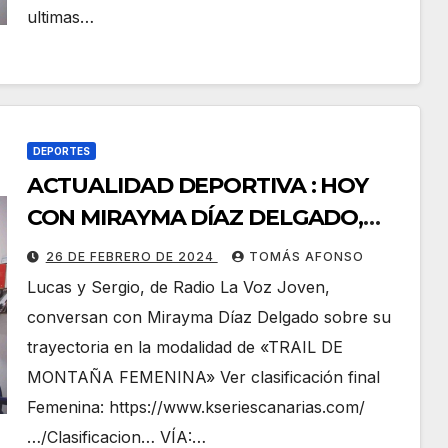
ultimas…
DEPORTES
ACTUALIDAD DEPORTIVA : HOY
CON MIRAYMA DÍAZ DELGADO,
DEPORTISTA OROTAVENSE EN LA
26 DE FEBRERO DE 2024
TOMÁS AFONSO
MODALIDAD DE «TRAIL DE
Lucas y Sergio, de Radio La Voz Joven,
MONTAÑA» FEMENINA.
conversan con Mirayma Díaz Delgado sobre su
trayectoria en la modalidad de «TRAIL DE
MONTAÑA FEMENINA» Ver clasificación final
Femenina: https://www.kseriescanarias.com/
…/Clasificacion… VÍA:…