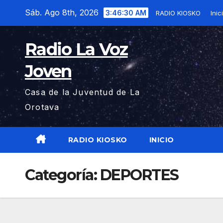
Saltar
Sáb. Ago 8th, 2026
3:46:31 AM
RADIO KIOSKO
Inici
al
contenido
Radio La Voz
Joven
Casa de la Juventud de La
Orotava
RADIO KIOSKO
INICIO
Categoría:
DEPORTES