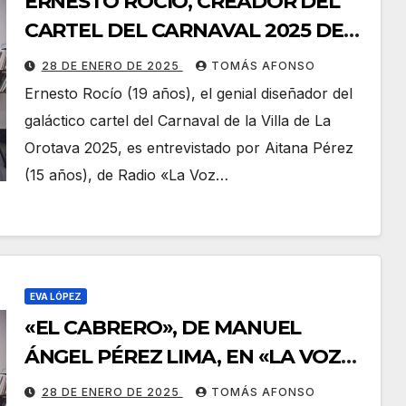
ERNESTO ROCÍO, CREADOR DEL
CARTEL DEL CARNAVAL 2025 DE
LA VILLA DE LA OROTAVA, EN «LA
28 DE ENERO DE 2025
TOMÁS AFONSO
VOZ JOVEN»
Ernesto Rocío (19 años), el genial diseñador del
galáctico cartel del Carnaval de la Villa de La
Orotava 2025, es entrevistado por Aitana Pérez
(15 años), de Radio «La Voz…
EVA LÓPEZ
«EL CABRERO», DE MANUEL
ÁNGEL PÉREZ LIMA, EN «LA VOZ
JOVEN», CON EVA LÓPEZ
28 DE ENERO DE 2025
TOMÁS AFONSO