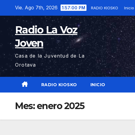
Saltar
Vie. Ago 7th, 2026
1:57:01 PM
RADIO KIOSKO
Inicio
al
contenido
Radio La Voz
Joven
Casa de la Juventud de La
Orotava
RADIO KIOSKO
INICIO
Mes:
enero 2025