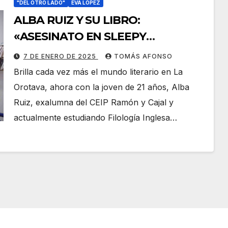
"DEL OTRO LADO"
EVA LÓPEZ
ALBA RUIZ Y SU LIBRO:
«ASESINATO EN SLEEPY
HOLLOW» EN «DEL OTRO LADO»,
7 DE ENERO DE 2025
TOMÁS AFONSO
SECCIÓN LITERARIA DE EVA
Brilla cada vez más el mundo literario en La
LÓPEZ.
Orotava, ahora con la joven de 21 años, Alba
Ruiz, exalumna del CEIP Ramón y Cajal y
actualmente estudiando Filología Inglesa…