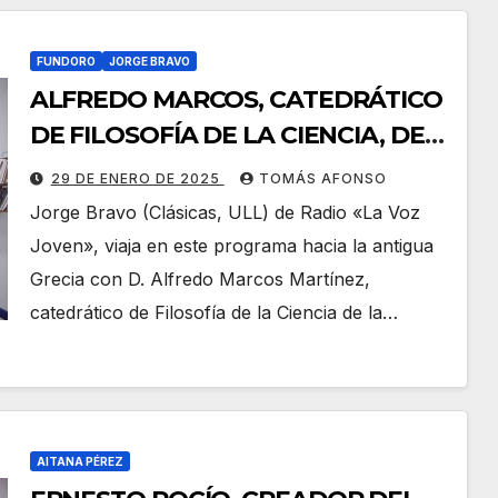
FUNDORO
JORGE BRAVO
ALFREDO MARCOS, CATEDRÁTICO
DE FILOSOFÍA DE LA CIENCIA, DE
LA UNIVERSIDAD DE VALLADOLID,
29 DE ENERO DE 2025
TOMÁS AFONSO
EN «LA VOZ JOVEN».
Jorge Bravo (Clásicas, ULL) de Radio «La Voz
Joven», viaja en este programa hacia la antigua
Grecia con D. Alfredo Marcos Martínez,
catedrático de Filosofía de la Ciencia de la…
AITANA PÉREZ