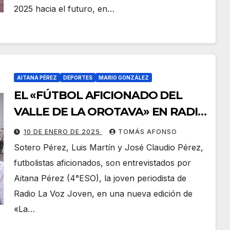
2025 hacia el futuro, en…
AITANA PÉREZ
DEPORTES
MARIO GONZÁLEZ
EL «FÚTBOL AFICIONADO DEL
VALLE DE LA OROTAVA» EN RADIO
LA VOZ JOVEN
10 DE ENERO DE 2025
TOMÁS AFONSO
Sotero Pérez, Luis Martín y José Claudio Pérez,
futbolistas aficionados, son entrevistados por
Aitana Pérez (4°ESO), la joven periodista de
Radio La Voz Joven, en una nueva edición de
«La…