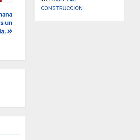
CONSTRUCCIÓN
mana
os un
la.