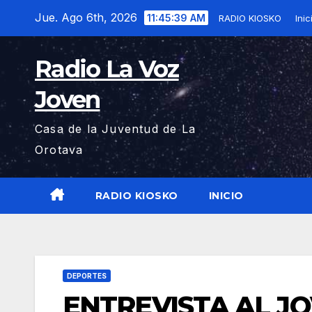
Saltar
Jue. Ago 6th, 2026
11:45:40 AM
RADIO KIOSKO
Inic
al
contenido
Radio La Voz
Joven
Casa de la Juventud de La
Orotava
RADIO KIOSKO
INICIO
DEPORTES
ENTREVISTA AL J