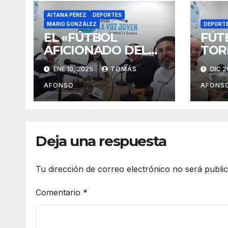
AITANA PÉREZ
DEPORTES
MARIO GONZÁLEZ
DEPORT
EL «FÚTBOL
FÚTB
AFICIONADO DEL
TOR
VALLE DE LA
NAV
ENE 10, 2025
TOMÁS
DIC 2
OROTAVA» EN
MAR
RADIO LA VOZ
ORO
AFONSO
AFONS
JOVEN
Deja una respuesta
Tu dirección de correo electrónico no será publi
Comentario
*