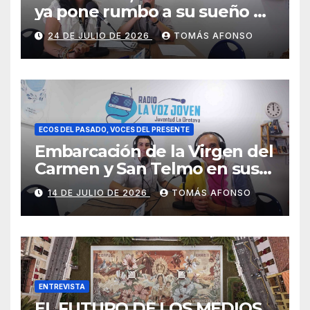
ya pone rumbo a su sueño de
ser piloto.
24 DE JULIO DE 2026
TOMÁS AFONSO
ECOS DEL PASADO, VOCES DEL PRESENTE
Embarcación de la Virgen del
Carmen y San Telmo en sus
falúas 2026
14 DE JULIO DE 2026
TOMÁS AFONSO
ENTREVISTA
EL FUTURO DE LOS MEDIOS