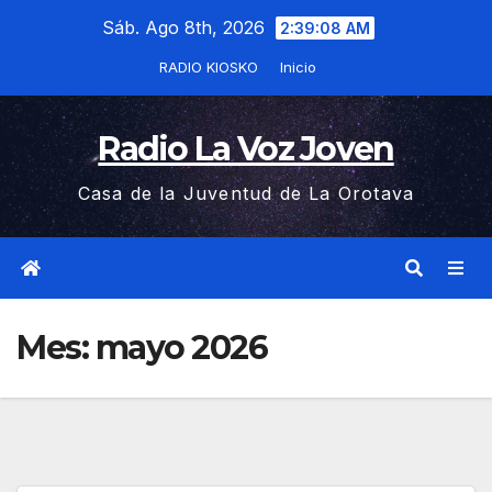
Saltar
Sáb. Ago 8th, 2026
2:39:09 AM
al
RADIO KIOSKO
Inicio
contenido
Radio La Voz Joven
Casa de la Juventud de La Orotava
Mes:
mayo 2026