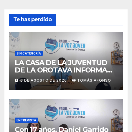
Te has perdido
SIN CATEGORÍA
LA CASA DE LA JUVENTUD
DE LA OROTAVA INFORMA
AGOSTO 2026
6 DE AGOSTO DE 2026
TOMÁS AFONSO
ENTREVISTA
Con 17 años, Daniel Garrido