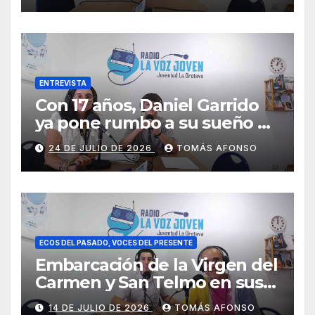
ENTREVISTA
Con 17 años, Daniel Garrido
ya pone rumbo a su sueño de
ser piloto.
24 DE JULIO DE 2026
TOMÁS AFONSO
ECOS DEL PASADO, VOCES DEL PRESENTE
Embarcación de la Virgen del
Carmen y San Telmo en sus
falúas 2026
14 DE JULIO DE 2026
TOMÁS AFONSO