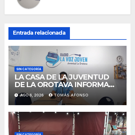
Entrada relacionada
SIN CATEGORÍA
LA CASA DE LA JUVENTUD
DE LA OROTAVA INFORMA
AGOSTO 2026
AGO 6, 2026
TOMÁS AFONSO
SIN CATEGORÍA