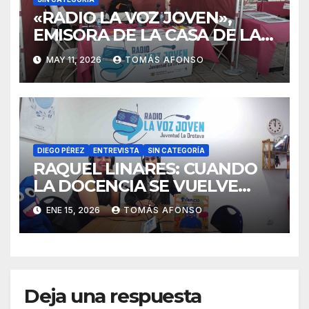
«RADIO LA VOZ JOVEN»,
EMISORA DE LA CASA DE LA
JUVENTUD DE LA OROTAVA,
MAY 11, 2026
TOMÁS AFONSO
CUMPLIÓ UNA VEZ MÁS CON
LA FERIA DEL LIBRO DE LA
VILLA.
DIEGO PÉREZ
ENTREVISTA
SIN CATEGORÍA
RAQUEL LINARES: CUANDO
LA DOCENCIA SE VUELVE
ESCRITURA
ENE 15, 2026
TOMÁS AFONSO
Deja una respuesta