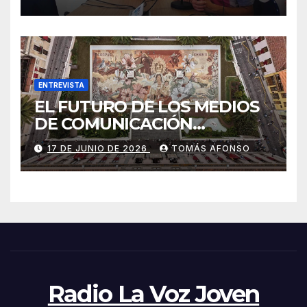
ENTREVISTA
EL FUTURO DE LOS MEDIOS
DE COMUNICACIÓN
PRESENTES EN LAS
17 DE JUNIO DE 2026
TOMÁS AFONSO
ALFOMBRAS DE LA OCTAVA
DEL CORPUS CHRISTI 2026
DE LA OROTAVA.
Radio La Voz Joven