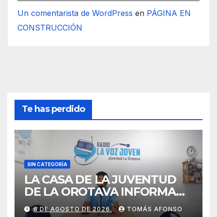
Un comentarista de WordPress
en
PÁGINA EN
CONSTRUCCIÓN
Te has perdido
SIN CATEGORÍA
LA CASA DE LA JUVENTUD
DE LA OROTAVA INFORMA
AGOSTO 2026
6 DE AGOSTO DE 2026
TOMÁS AFONSO