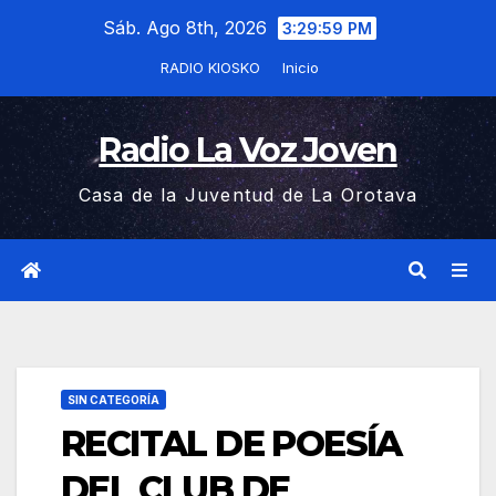
Saltar
Sáb. Ago 8th, 2026
3:29:59 PM
al
RADIO KIOSKO
Inicio
contenido
Radio La Voz Joven
Casa de la Juventud de La Orotava
SIN CATEGORÍA
RECITAL DE POESÍA
DEL CLUB DE