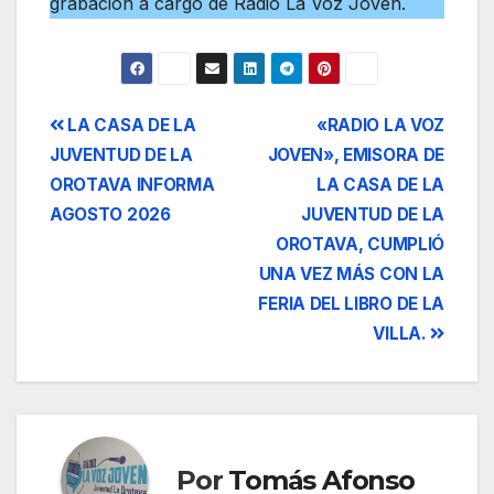
grabación a cargo de Radio La Voz Joven.
Navegación
LA CASA DE LA
«RADIO LA VOZ
JUVENTUD DE LA
JOVEN», EMISORA DE
de
OROTAVA INFORMA
LA CASA DE LA
entradas
AGOSTO 2026
JUVENTUD DE LA
OROTAVA, CUMPLIÓ
UNA VEZ MÁS CON LA
FERIA DEL LIBRO DE LA
VILLA.
Por
Tomás Afonso