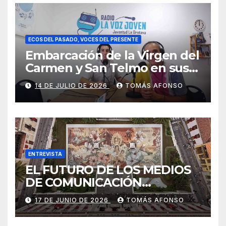
ECOS DEL PASADO, VOCES DEL PRESENTE
Embarcación de la Virgen del
Carmen y San Telmo en sus
falúas 2026
14 DE JULIO DE 2026
TOMÁS AFONSO
ENTREVISTA
EL FUTURO DE LOS MEDIOS
DE COMUNICACIÓN
PRESENTES EN LAS
17 DE JUNIO DE 2026
TOMÁS AFONSO
ALFOMBRAS DE LA OCTAVA
DEL CORPUS CHRISTI 2026