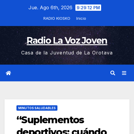
Saltar
Jue. Ago 6th, 2026
9:29:13 PM
al
RADIO KIOSKO
Inicio
contenido
Radio La Voz Joven
Casa de la Juventud de La Orotava
MINUTOS SALUDABLES
“Suplementos
deportivos: cuándo