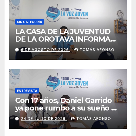
SIN CATEGORÍA
LA CASA DE LA JUVENTUD
DE LA OROTAVA INFORMA
AGOSTO 2026
6 DE AGOSTO DE 2026
TOMÁS AFONSO
ENTREVISTA
Con 17 años, Daniel Garrido
ya pone rumbo a su sueño de
ser piloto.
24 DE JULIO DE 2026
TOMÁS AFONSO