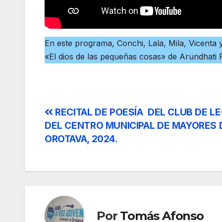
En este programa, Conchi, Lala, Mila, Vicenta y
«El dios de las pequeñas cosas» de Arundhati 
Navegación
RECITAL DE POESÍA DEL CLUB DE L
DEL CENTRO MUNICIPAL DE MAYORES 
de
OROTAVA, 2024.
entradas
Por
Tomás Afonso