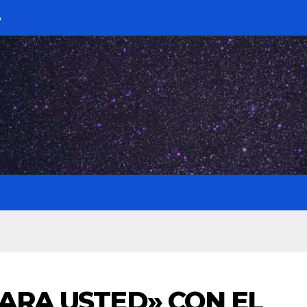
o
PARA USTED» CON EL