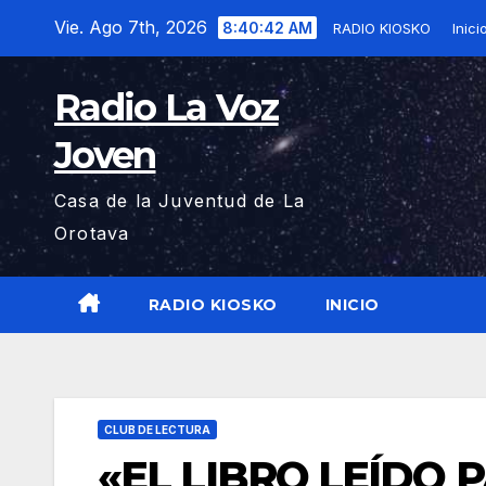
Saltar
Vie. Ago 7th, 2026
8:40:44 AM
RADIO KIOSKO
Inici
al
contenido
Radio La Voz
Joven
Casa de la Juventud de La
Orotava
RADIO KIOSKO
INICIO
CLUB DE LECTURA
«EL LIBRO LEÍDO 