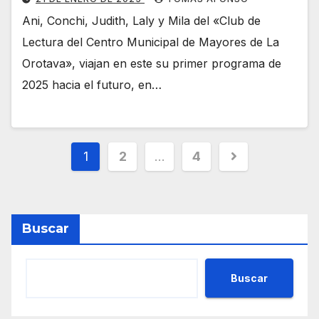
Ani, Conchi, Judith, Laly y Mila del «Club de
Lectura del Centro Municipal de Mayores de La
Orotava», viajan en este su primer programa de
2025 hacia el futuro, en…
Paginación
1
2
…
4
de
entradas
Buscar
Buscar