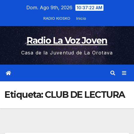
Saltar
Dom. Ago 9th, 2026
10:37:23 AM
al
RADIO KIOSKO
Inicio
contenido
Radio La Voz Joven
Casa de la Juventud de La Orotava
Etiqueta:
CLUB DE LECTURA