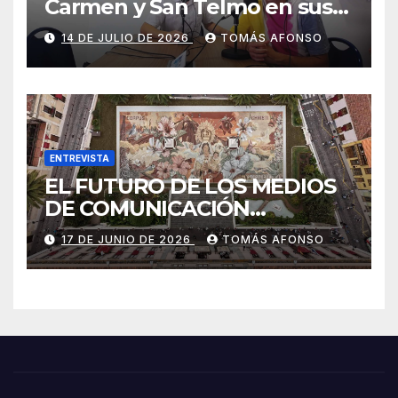
Carmen y San Telmo en sus
falúas 2026
14 DE JULIO DE 2026
TOMÁS AFONSO
ENTREVISTA
EL FUTURO DE LOS MEDIOS
DE COMUNICACIÓN
PRESENTES EN LAS
17 DE JUNIO DE 2026
TOMÁS AFONSO
ALFOMBRAS DE LA OCTAVA
DEL CORPUS CHRISTI 2026
DE LA OROTAVA.