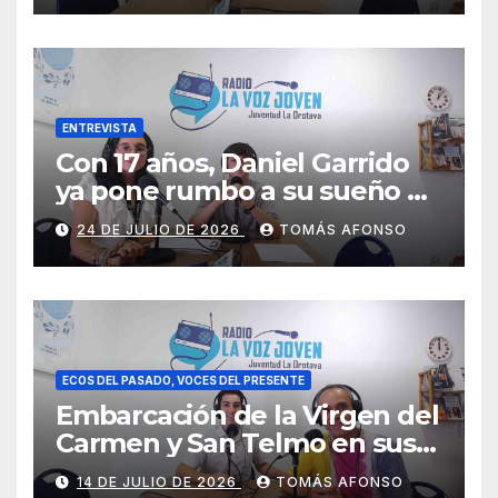
ENTREVISTA
Con 17 años, Daniel Garrido
ya pone rumbo a su sueño de
ser piloto.
24 DE JULIO DE 2026
TOMÁS AFONSO
ECOS DEL PASADO, VOCES DEL PRESENTE
Embarcación de la Virgen del
Carmen y San Telmo en sus
falúas 2026
14 DE JULIO DE 2026
TOMÁS AFONSO