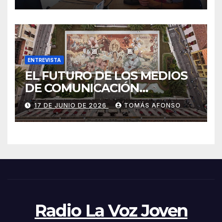
ENTREVISTA
EL FUTURO DE LOS MEDIOS
DE COMUNICACIÓN
PRESENTES EN LAS
17 DE JUNIO DE 2026
TOMÁS AFONSO
ALFOMBRAS DE LA OCTAVA
DEL CORPUS CHRISTI 2026
DE LA OROTAVA.
Radio La Voz Joven