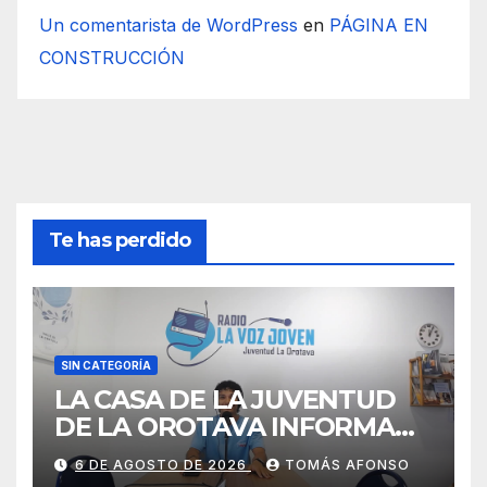
Un comentarista de WordPress
en
PÁGINA EN
CONSTRUCCIÓN
Te has perdido
SIN CATEGORÍA
LA CASA DE LA JUVENTUD
DE LA OROTAVA INFORMA
AGOSTO 2026
6 DE AGOSTO DE 2026
TOMÁS AFONSO