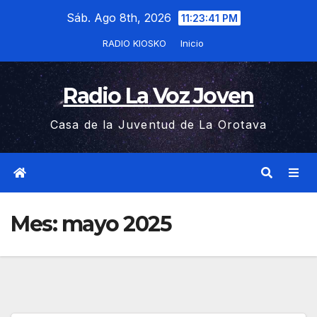
Saltar
Sáb. Ago 8th, 2026
11:23:41 PM
al
RADIO KIOSKO
Inicio
contenido
Radio La Voz Joven
Casa de la Juventud de La Orotava
Mes:
mayo 2025