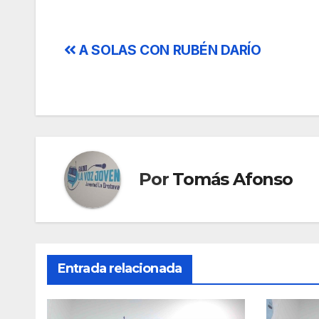
Navegación
A SOLAS CON RUBÉN DARÍO
de
entradas
Por
Tomás Afonso
Entrada relacionada