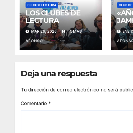
CLUB DE LECTURA
CLUB DE
LOS CLUBES DE
«AÑ
LECTURA
JAM
EL L
MAR 26, 2026
TOMÁS
ENE 1
PAR
AFONSO
AFONS
Deja una respuesta
Tu dirección de correo electrónico no será publi
Comentario
*