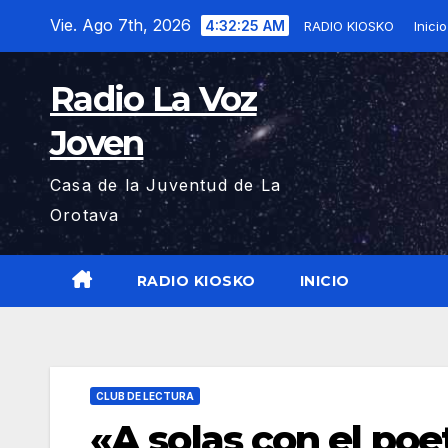
Saltar
Vie. Ago 7th, 2026
4:32:26 AM
RADIO KIOSKO
Inicio
al
contenido
Radio La Voz
Joven
Casa de la Juventud de La
Orotava
RADIO KIOSKO
INICIO
CLUB DE LECTURA
«A solas con el po