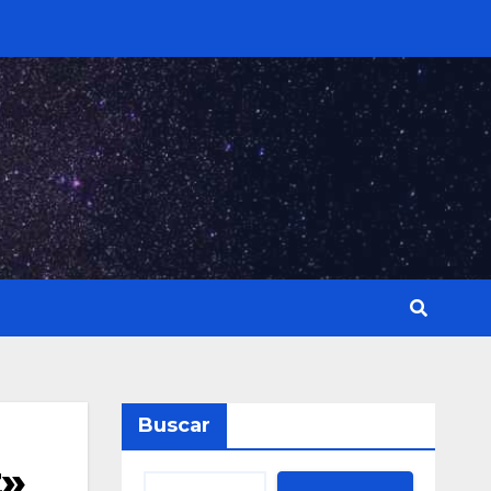
Buscar
z»