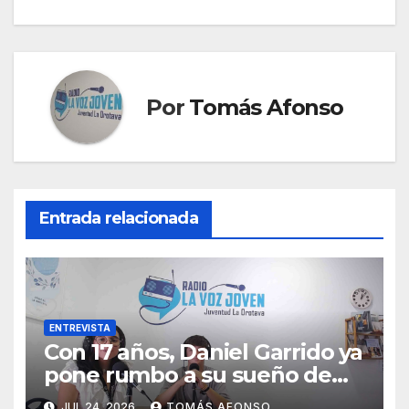
Por
Tomás Afonso
Entrada relacionada
ENTREVISTA
Con 17 años, Daniel Garrido ya
pone rumbo a su sueño de
ser piloto.
JUL 24, 2026
TOMÁS AFONSO