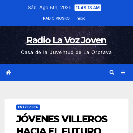
Saltar
Sáb. Ago 8th, 2026
11:48:14 AM
al
RADIO KIOSKO
Inicio
contenido
Radio La Voz Joven
Casa de la Juventud de La Orotava
ENTREVISTA
JÓVENES VILLEROS
HACIA EL FUTURO