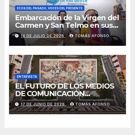
ECOS DEL PASADO, VOCES DEL PRESENTE
Embarcación de la Virgen del
Carmen y San Telmo en sus
falúas 2026
14 DE JULIO DE 2026
TOMÁS AFONSO
ENTREVISTA
EL FUTURO DE LOS MEDIOS
DE COMUNICACIÓN
PRESENTES EN LAS
17 DE JUNIO DE 2026
TOMÁS AFONSO
ALFOMBRAS DE LA OCTAVA
DEL CORPUS CHRISTI 2026
DE LA OROTAVA.