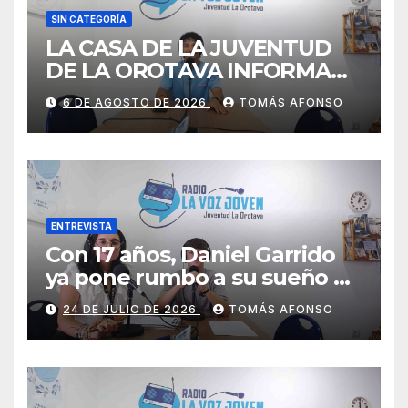
SIN CATEGORÍA
LA CASA DE LA JUVENTUD
DE LA OROTAVA INFORMA
AGOSTO 2026
6 DE AGOSTO DE 2026
TOMÁS AFONSO
ENTREVISTA
Con 17 años, Daniel Garrido
ya pone rumbo a su sueño de
ser piloto.
24 DE JULIO DE 2026
TOMÁS AFONSO