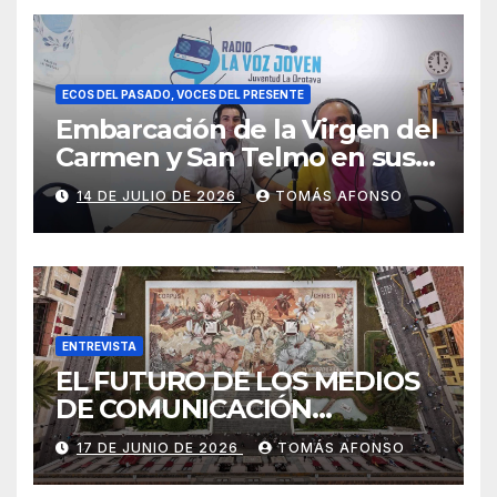
ECOS DEL PASADO, VOCES DEL PRESENTE
Embarcación de la Virgen del
Carmen y San Telmo en sus
falúas 2026
14 DE JULIO DE 2026
TOMÁS AFONSO
ENTREVISTA
EL FUTURO DE LOS MEDIOS
DE COMUNICACIÓN
PRESENTES EN LAS
17 DE JUNIO DE 2026
TOMÁS AFONSO
ALFOMBRAS DE LA OCTAVA
DEL CORPUS CHRISTI 2026