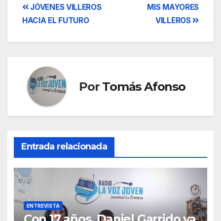
Navegación
JÓVENES VILLEROS
MIS MAYORES
HACIA EL FUTURO
VILLEROS
de
entradas
Por
Tomás Afonso
Entrada relacionada
ENTREVISTA
Con 17 años, Daniel Garrido ya