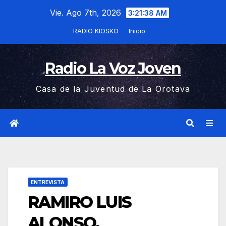
Saltar
Vie. Ago 7th, 2026
3:21:39 AM
al
RADIO KIOSKO
Inicio
contenido
Radio La Voz Joven
Casa de la Juventud de La Orotava
ENTREVISTA
RAMIRO LUIS
ALONSO,