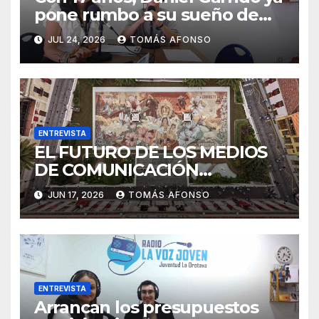
pone rumbo a su sueño de
ser piloto.
JUL 24, 2026
TOMÁS AFONSO
ENTREVISTA
EL FUTURO DE LOS MEDIOS
DE COMUNICACIÓN
PRESENTES EN LAS
JUN 17, 2026
TOMÁS AFONSO
ALFOMBRAS DE LA OCTAVA
DEL CORPUS CHRISTI 2026
DE LA OROTAVA.
ENTREVISTA
Arrancan los presupuestos