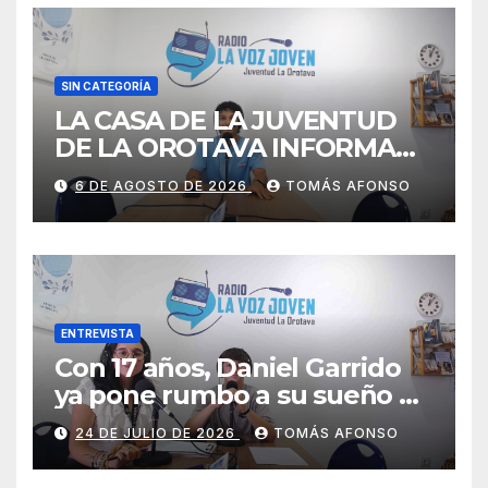
SIN CATEGORÍA
LA CASA DE LA JUVENTUD
DE LA OROTAVA INFORMA
AGOSTO 2026
6 DE AGOSTO DE 2026
TOMÁS AFONSO
ENTREVISTA
Con 17 años, Daniel Garrido
ya pone rumbo a su sueño de
ser piloto.
24 DE JULIO DE 2026
TOMÁS AFONSO