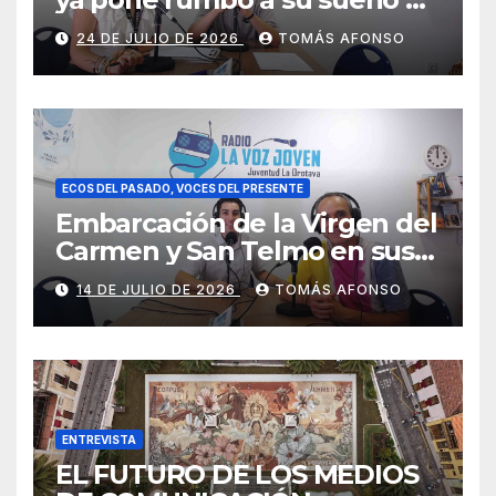
ser piloto.
24 DE JULIO DE 2026
TOMÁS AFONSO
ECOS DEL PASADO, VOCES DEL PRESENTE
Embarcación de la Virgen del
Carmen y San Telmo en sus
falúas 2026
14 DE JULIO DE 2026
TOMÁS AFONSO
ENTREVISTA
EL FUTURO DE LOS MEDIOS