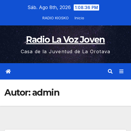
Saltar
Sáb. Ago 8th, 2026
1:08:36 PM
al
RADIO KIOSKO
Inicio
contenido
Radio La Voz Joven
Casa de la Juventud de La Orotava
Autor:
admin