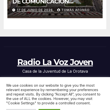
DE COMUNICACIÓN
PRESENTES EN LAS
17 DE JUNIO DE 2026
TOMÁS AFONSO
ALFOMBRAS DE LA OCTAVA
DEL CORPUS CHRISTI 2026
DE LA OROTAVA.
Radio La Voz Joven
Casa de la Juventud de La Orotava
We use cookies on our website to give you the most
relevant experience by remembering your preferences
and repeat visits. By clicking “Accept All”, you consent to
Funciona gracias a WordPress
|
Tema: News Click de
the use of ALL the cookies. However, you may visit
Themeansar
"Cookie Settings" to provide a controlled consent.