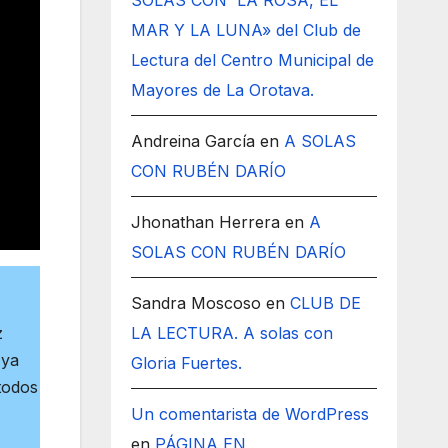
SOLAS CON LA ROSA, EL
MAR Y LA LUNA» del Club de
Lectura del Centro Municipal de
Mayores de La Orotava.
Andreina García
en
A SOLAS
CON RUBÉN DARÍO
Jhonathan Herrera
en
A
SOLAS CON RUBÉN DARÍO
Sandra Moscoso
en
CLUB DE
z
LA LECTURA. A solas con
 ya
Gloria Fuertes.
todos
Un comentarista de WordPress
en
PÁGINA EN