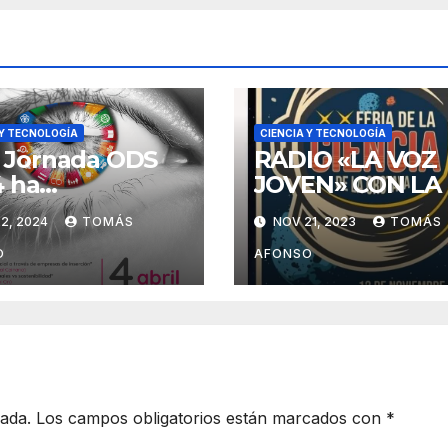
 Y TECNOLOGÍA
CIENCIA Y TECNOLOGÍA
II Jornada ODS
RADIO «LA VOZ
 ha
JOVEN» CON LA
enzado!
FERIA DE LA
2, 2024
TOMÁS
NOV 21, 2023
TOMÁS
CIENCIA DE LA
OROTAVA, 2023
O
AFONSO
cada.
Los campos obligatorios están marcados con
*