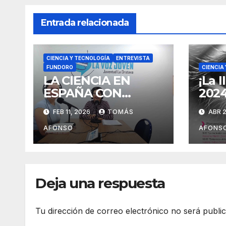
Entrada relacionada
CIENCIA Y TECNOLOGÍA
ENTREVISTA
FUNDORO
CIENCIA
LA CIENCIA EN
¡La 
ESPAÑA CON
2024
NOMBRE DE MUJER
com
FEB 11, 2026
TOMÁS
ABR 2
AFONSO
AFONS
Deja una respuesta
Tu dirección de correo electrónico no será publi