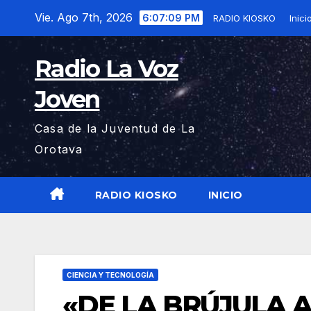
Saltar
Vie. Ago 7th, 2026
6:07:10 PM
RADIO KIOSKO
Inicio
al
contenido
Radio La Voz
Joven
Casa de la Juventud de La
Orotava
RADIO KIOSKO
INICIO
CIENCIA Y TECNOLOGÍA
«DE LA BRÚJULA A