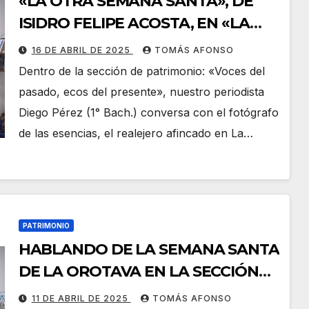
«LA OTRA SEMANA SANTA», DE
ISIDRO FELIPE ACOSTA, EN «LA
VOZ JOVEN», CON DIEGO PÉREZ.
16 DE ABRIL DE 2025
TOMÁS AFONSO
Dentro de la sección de patrimonio: «Voces del
pasado, ecos del presente», nuestro periodista
Diego Pérez (1° Bach.) conversa con el fotógrafo
de las esencias, el realejero afincado en La…
PATRIMONIO
HABLANDO DE LA SEMANA SANTA
DE LA OROTAVA EN LA SECCIÓN
DE PATRIMONIO: «VOCES DEL
11 DE ABRIL DE 2025
TOMÁS AFONSO