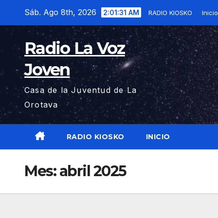
Saltar
Sáb. Ago 8th, 2026
2:01:32 AM
RADIO KIOSKO
Inici
al
contenido
Radio La Voz
Joven
Casa de la Juventud de La
Orotava
RADIO KIOSKO
INICIO
Mes:
abril 2025