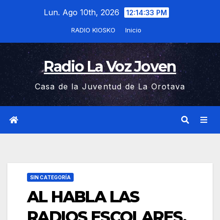
Saltar
Lun. Ago 10th, 2026
12:14:34 PM
al
RADIO KIOSKO
Inicio
contenido
Radio La Voz Joven
Casa de la Juventud de La Orotava
SIN CATEGORÍA
AL HABLA LAS
RADIOS ESCOLARES.