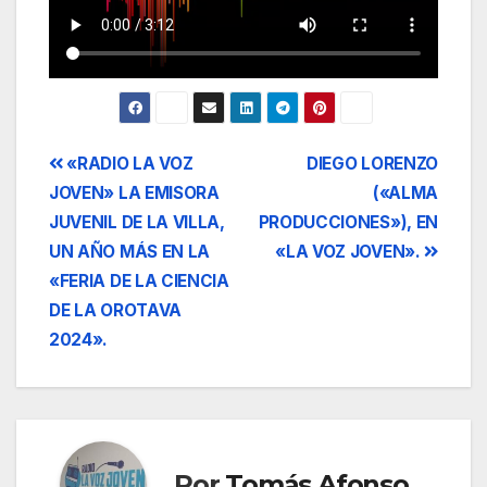
Navegación
«RADIO LA VOZ
DIEGO LORENZO
JOVEN» LA EMISORA
(«ALMA
de
JUVENIL DE LA VILLA,
PRODUCCIONES»), EN
entradas
UN AÑO MÁS EN LA
«LA VOZ JOVEN».
«FERIA DE LA CIENCIA
DE LA OROTAVA
2024».
Por
Tomás Afonso