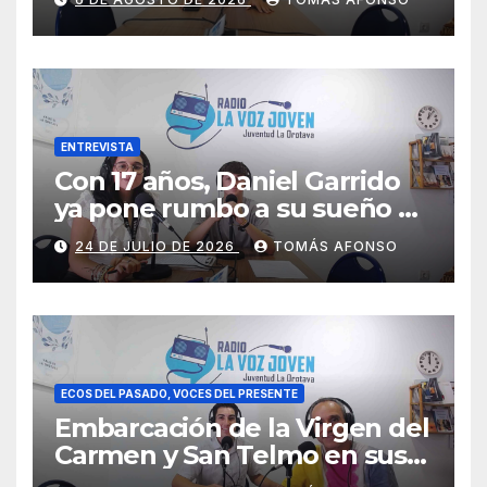
ENTREVISTA
Con 17 años, Daniel Garrido
ya pone rumbo a su sueño de
ser piloto.
24 DE JULIO DE 2026
TOMÁS AFONSO
ECOS DEL PASADO, VOCES DEL PRESENTE
Embarcación de la Virgen del
Carmen y San Telmo en sus
falúas 2026