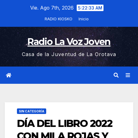
Saltar
Vie. Ago 7th, 2026
5:22:33 AM
al
RADIO KIOSKO
Inicio
contenido
Radio La Voz Joven
Casa de la Juventud de La Orotava
SIN CATEGORÍA
DÍA DEL LIBRO 2022
CON MILA ROJAS Y