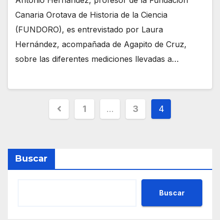
Antonio Hernández, profesor de la Fundación
Canaria Orotava de Historia de la Ciencia
(FUNDORO), es entrevistado por Laura
Hernández, acompañada de Agapito de Cruz,
sobre las diferentes mediciones llevadas a…
Paginación
1
…
3
4
de
entradas
Buscar
Buscar