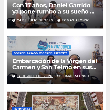
Con 17 años, Daniel Garrido
ya pone rumbo a su sueño de
ser piloto.
24 DE JULIO DE 2026
TOMÁS AFONSO
ECOS DEL PASADO, VOCES DEL PRESENTE
Embarcación de la Virgen del
Carmen y San Telmo en sus
falúas 2026
14 DE JULIO DE 2026
TOMÁS AFONSO
ENTREVISTA