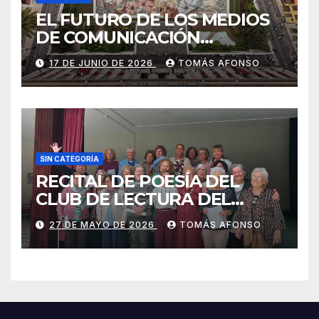
EL FUTURO DE LOS MEDIOS
DE COMUNICACIÓN
PRESENTES EN LAS
17 DE JUNIO DE 2026
TOMÁS AFONSO
ALFOMBRAS DE LA OCTAVA
DEL CORPUS CHRISTI 2026
DE LA OROTAVA.
SIN CATEGORÍA
RECITAL DE POESÍA DEL
CLUB DE LECTURA DEL
CENTRO MUNICIPAL DE
27 DE MAYO DE 2026
TOMÁS AFONSO
MAYORES DE LA OROTAVA,
MAYO 2026.