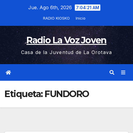
Saltar
Jue. Ago 6th, 2026
7:04:22 AM
al
RADIO KIOSKO
Inicio
contenido
Radio La Voz Joven
Casa de la Juventud de La Orotava
Etiqueta:
FUNDORO